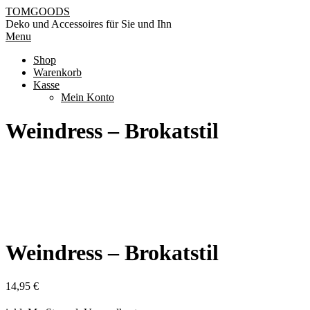
Skip
TOMGOODS
to
Deko und Accessoires für Sie und Ihn
content
Primary
Menu
Navigation
Shop
Menu
Warenkorb
Kasse
Mein Konto
Weindress – Brokatstil
Weindress – Brokatstil
14,95
€