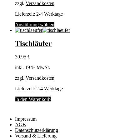
zzgl.
Versandkosten
Lieferzeit:
2-4 Werktage
Dieses
Ausführung wählen
Produkt
weist
mehrere
Tischläufer
Varianten
auf.
39,95
€
Die
Optionen
inkl. 19 % MwSt.
können
auf
zzgl.
Versandkosten
der
Produktseite
Lieferzeit:
2-4 Werktage
gewählt
werden
In den Warenkorb
Impressum
AGB
Datenschutzerklärung
Versand & Lieferung