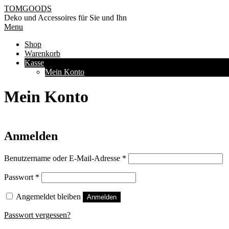
Skip
TOMGOODS
to
Deko und Accessoires für Sie und Ihn
content
Primary
Menu
Navigation
Shop
Menu
Warenkorb
Kasse
Mein Konto
Mein Konto
Anmelden
Erforderlich
Benutzername oder E-Mail-Adresse
*
Erforderlich
Passwort
*
Angemeldet bleiben
Anmelden
Passwort vergessen?