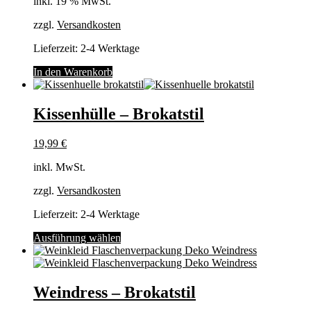
inkl. 19 % MwSt.
zzgl.
Versandkosten
Lieferzeit:
2-4 Werktage
In den Warenkorb
Kissenhülle – Brokatstil
19,99
€
inkl. MwSt.
zzgl.
Versandkosten
Lieferzeit:
2-4 Werktage
Dieses
Ausführung wählen
Produkt
weist
mehrere
Varianten
Weindress – Brokatstil
auf.