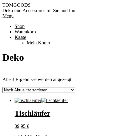
Skip
TOMGOODS
to
Deko und Accessoires für Sie und Ihn
content
Primary
Menu
Navigation
Shop
Menu
Warenkorb
Kasse
Mein Konto
Deko
Nach
Alle 3 Ergebnisse werden angezeigt
Aktualität
sortiert
Tischläufer
39,95
€