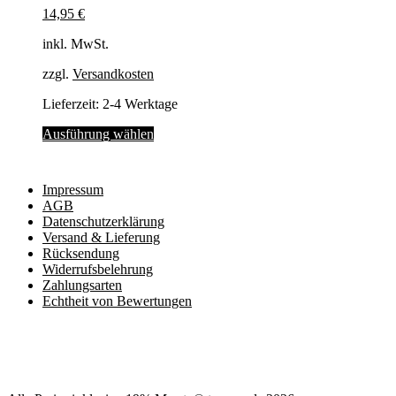
Die
14,95
€
Optionen
können
inkl. MwSt.
auf
der
zzgl.
Versandkosten
Produktseite
gewählt
Lieferzeit:
2-4 Werktage
werden
Dieses
Ausführung wählen
Produkt
weist
mehrere
Impressum
Varianten
AGB
auf.
Datenschutzerklärung
Die
Versand & Lieferung
Optionen
Rücksendung
können
Widerrufsbelehrung
auf
Zahlungsarten
der
Echtheit von Bewertungen
Produktseite
gewählt
werden