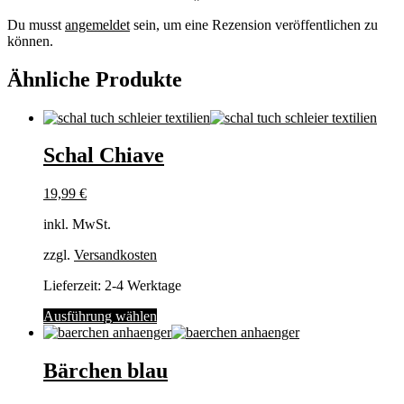
Du musst
angemeldet
sein, um eine Rezension veröffentlichen zu
können.
Ähnliche Produkte
Schal Chiave
19,99
€
inkl. MwSt.
zzgl.
Versandkosten
Lieferzeit:
2-4 Werktage
Dieses
Ausführung wählen
Produkt
weist
mehrere
Bärchen blau
Varianten
auf.