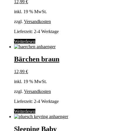
12,99
€
Die
Optionen
inkl. 19 % MwSt.
können
auf
zzgl.
Versandkosten
der
Produktseite
Lieferzeit:
2-4 Werktage
gewählt
werden
Weiterlesen
Bärchen braun
12,99
€
inkl. 19 % MwSt.
zzgl.
Versandkosten
Lieferzeit:
2-4 Werktage
Weiterlesen
Sleeping Baby