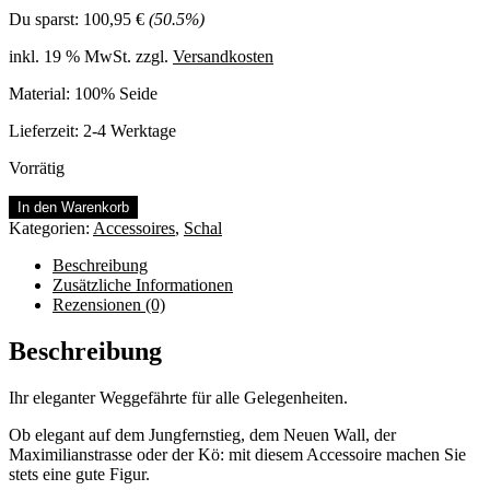
Preis
Preis
Du sparst:
100,95
€
(50.5%)
war:
ist:
199,95 €
99,00 €.
inkl. 19 % MwSt.
zzgl.
Versandkosten
Material: 100% Seide
Lieferzeit:
2-4 Werktage
Vorrätig
Seidentuch
In den Warenkorb
Menge
Kategorien:
Accessoires
,
Schal
Beschreibung
Zusätzliche Informationen
Rezensionen (0)
Beschreibung
Ihr eleganter Weggefährte für alle Gelegenheiten.
Ob elegant auf dem Jungfernstieg, dem Neuen Wall, der
Maximilianstrasse oder der Kö: mit diesem Accessoire machen Sie
stets eine gute Figur.