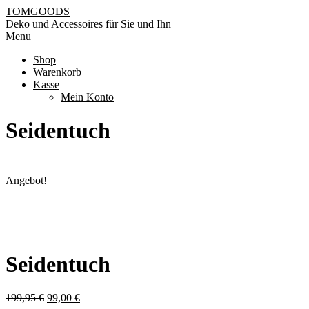
Skip
TOMGOODS
to
Deko und Accessoires für Sie und Ihn
content
Primary
Menu
Navigation
Shop
Menu
Warenkorb
Kasse
Mein Konto
Seidentuch
Angebot!
Seidentuch
Ursprünglicher
Aktueller
199,95
€
99,00
€