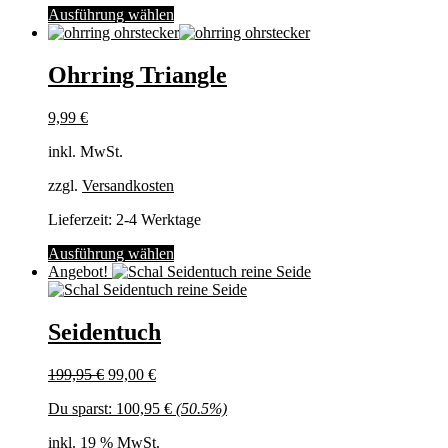
Dieses
Ausführung wählen
Produkt
weist
mehrere
Ohrring Triangle
Varianten
auf.
9,99
€
Die
Optionen
inkl. MwSt.
können
auf
zzgl.
Versandkosten
der
Produktseite
Lieferzeit:
2-4 Werktage
gewählt
werden
Dieses
Ausführung wählen
Produkt
Angebot!
weist
mehrere
Varianten
Seidentuch
auf.
Die
Ursprünglicher
Aktueller
199,95
€
99,00
€
Optionen
Preis
Preis
können
Du sparst:
100,95
€
(50.5%)
war:
ist:
auf
199,95 €
99,00 €.
der
inkl. 19 % MwSt.