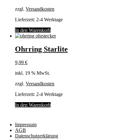
Produktseite
gewählt
zzgl.
Versandkosten
werden
Lieferzeit:
2-4 Werktage
In den Warenkorb
Ohrring Starlite
9,99
€
inkl. 19 % MwSt.
zzgl.
Versandkosten
Lieferzeit:
2-4 Werktage
In den Warenkorb
Impressum
AGB
Datenschutzerklärung