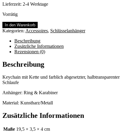
Lieferzeit:
2-4 Werktage
Vorrätig
Schweinchen
In den Warenkorb
Ringelshirt
Kategorien:
Accessoires
,
Schlüsselanhänger
Menge
Beschreibung
Zusätzliche Informationen
Rezensionen (0)
Beschreibung
Keychain mit Kette und farblich abgesetzter, halbtransparenter
Schlaufe
Anhänger: Ring & Karabiner
Material: Kunstharz/Metall
Zusätzliche Informationen
Maße
19,5 × 3,5 × 4 cm