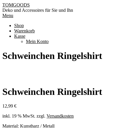
Skip
TOMGOODS
to
Deko und Accessoires für Sie und Ihn
content
Primary
Menu
Navigation
Shop
Menu
Warenkorb
Kasse
Mein Konto
Schweinchen Ringelshirt
Schweinchen Ringelshirt
12,99
€
inkl. 19 % MwSt.
zzgl.
Versandkosten
Material: Kunstharz / Metall