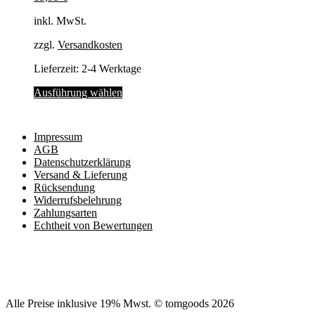
Optionen
inkl. MwSt.
können
auf
zzgl.
Versandkosten
der
Produktseite
Lieferzeit:
2-4 Werktage
gewählt
werden
Dieses
Ausführung wählen
Produkt
weist
mehrere
Impressum
Varianten
AGB
auf.
Datenschutzerklärung
Die
Versand & Lieferung
Optionen
Rücksendung
können
Widerrufsbelehrung
auf
Zahlungsarten
der
Echtheit von Bewertungen
Produktseite
gewählt
werden
Alle Preise inklusive 19% Mwst. © tomgoods 2026