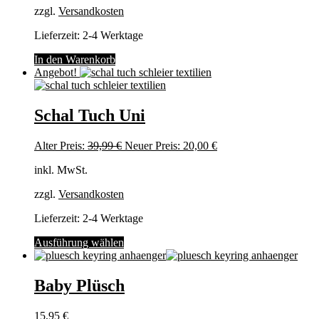
zzgl.
Versandkosten
Lieferzeit:
2-4 Werktage
In den Warenkorb
Angebot!
Schal Tuch Uni
Ursprünglicher
Aktueller
Alter Preis:
39,99
€
Neuer Preis:
20,00
€
Preis
Preis
inkl. MwSt.
war:
ist:
39,99 €
20,00 €.
zzgl.
Versandkosten
Lieferzeit:
2-4 Werktage
Dieses
Ausführung wählen
Produkt
weist
mehrere
Baby Plüsch
Varianten
auf.
15,95
€
Die