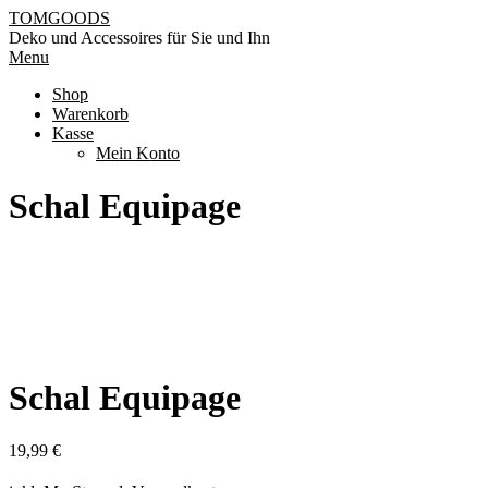
Skip
TOMGOODS
to
Deko und Accessoires für Sie und Ihn
content
Primary
Menu
Navigation
Shop
Menu
Warenkorb
Kasse
Mein Konto
Schal Equipage
Schal Equipage
19,99
€