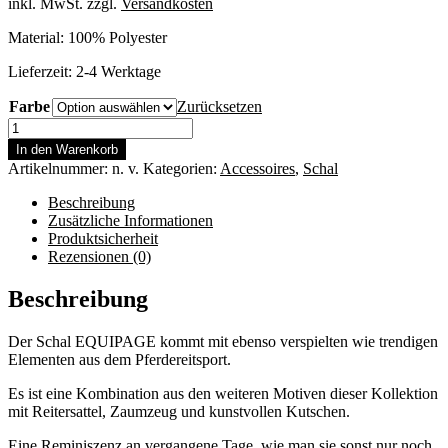
inkl. MwSt.
zzgl.
Versandkosten
Material: 100% Polyester
Lieferzeit:
2-4 Werktage
Farbe
Zurücksetzen
Schal
Equipage
In den Warenkorb
Menge
Artikelnummer:
n. v.
Kategorien:
Accessoires
,
Schal
Beschreibung
Zusätzliche Informationen
Produktsicherheit
Rezensionen (0)
Beschreibung
Der Schal EQUIPAGE kommt mit ebenso verspielten wie trendigen
Elementen aus dem Pferdereitsport.
Es ist eine Kombination aus den weiteren Motiven dieser Kollektion
mit Reitersattel, Zaumzeug und kunstvollen Kutschen.
Eine Reminiszenz an vergangene Tage, wie man sie sonst nur noch