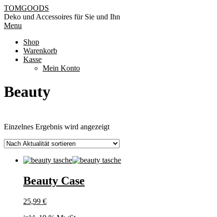
Skip
TOMGOODS
to
Deko und Accessoires für Sie und Ihn
content
Primary
Menu
Navigation
Shop
Menu
Warenkorb
Kasse
Mein Konto
Beauty
Einzelnes Ergebnis wird angezeigt
Beauty Case
25,99
€